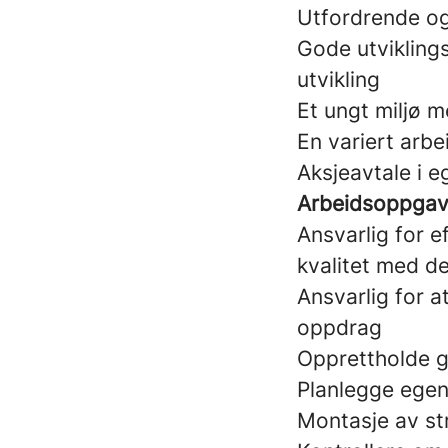
Utfordrende og
Gode utviklings
utvikling
Et ungt miljø 
En variert arb
Aksjeavtale i e
Arbeidsoppgaver
Ansvarlig for ef
kvalitet med d
Ansvarlig for at
oppdrag
Opprettholde 
Planlegge egen
Montasje av st