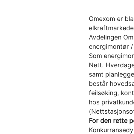
Omexom er blan
elkraftmarkede
Avdelingen Ome
energimontør / 
Som energimontø
Nett. Hverdagen
samt planlegge
består hovedsa
feilsøking, kon
hos privatkund
(Nettstasjonso
For den rette p
Konkurransedyk