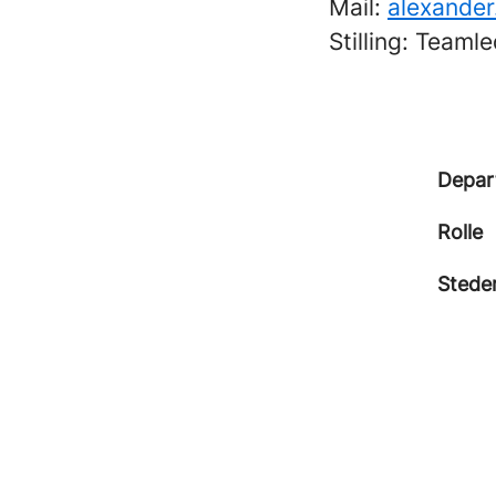
Mail:
alexande
Stilling: Teaml
Depar
Rolle
Stede