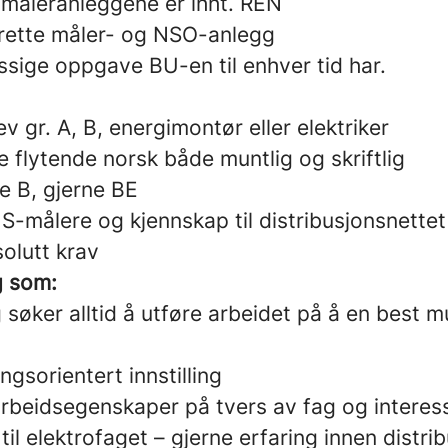
 måleranleggene er ihht. REN
ilrette måler- og NSO-anlegg
ssige oppgave BU-en til enhver tid har.
v gr. A, B, energimontør eller elektriker
 flytende norsk både muntlig og skriftlig
e B, gjerne BE
S-målere og kjennskap til distribusjonsnettet 
olutt krav
g som:
 søker alltid å utføre arbeidet på å en best m
ngsorientert innstilling
beidsegenskaper på tvers av fag og interes
il elektrofaget – gjerne erfaring innen distri