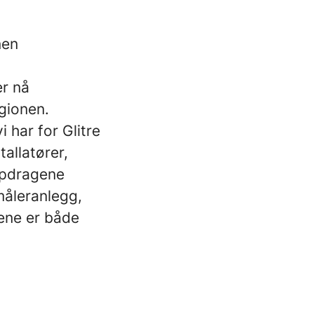
nen
r nå
egionen.
 har for Glitre
allatører,
ppdragene
måleranlegg,
gene er både