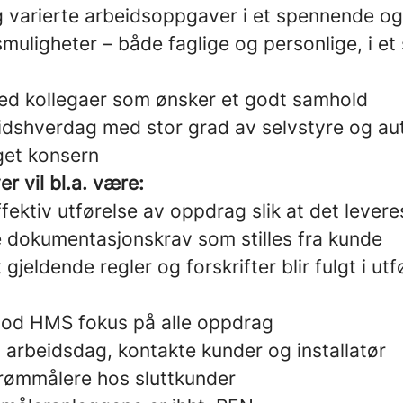
 varierte arbeidsoppgaver i et spennende og 
muligheter – både faglige og personlige, i et 
med kollegaer som ønsker et godt samhold
eidshverdag med stor grad av selvstyre og a
get konsern
 vil bl.a. være:
fektiv utførelse av oppdrag slik at det leveres 
e dokumentasjonskrav som stilles fra kunde
 gjeldende regler og forskrifter blir fulgt i utf
god HMS fokus på alle oppdrag
 arbeidsdag, kontakte kunder og installatør
rømmålere hos sluttkunder