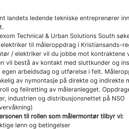
t landets ledende tekniske entreprenører in
t.
xom Technical & Urban Solutions South søke
elektriker til måleroppdrag i Kristiansands-r
r / elektriker vil du jobbe mot kontraktene vi
 vil bestå av kontakt med sluttkunder og inst
 egen arbeidsdag og utførelse i felt. Målero
kelig av nymontasje på direkte og indirekte 
troll og feilretting av måleranlegget. Oppdra
er, industrien og distribusjonsnettet på NSO
vervåkning)
ersonen til rollen som målermontør tilbyr vi:
tige lønn og betingelser