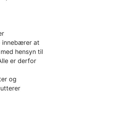
er
e innebærer at
 med hensyn til
lle er derfor
ter og
rutterer