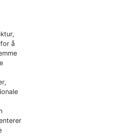
ktur,
for å
fremme
e
er,
ionale
m
enterer
e