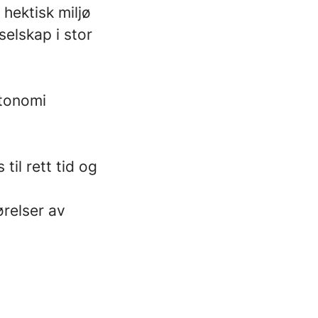
hektisk miljø
selskap i stor
utonomi
til rett tid og
ørelser av