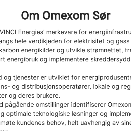
Om Omexom Sør
INCI Energies’ merkevare for energiinfrastru
angs hele verdikjeden for elektrisitet og gass 
karbon energikilder og utvikle strømnettet, 
ert energibruk og implementere skreddersydd
d og tjenester er utviklet for energiprodusent
ns- og distribusjonsoperatører, lokale og reg
er og deres brukere.
d pågående omstillinger identifiserer Omexo
lig optimale teknologiske løsninger og implem
 møte kundenes behov, helt uavhengig av sin