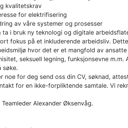
g kvalitetskrav
resse for elektrifisering
edring av våre systemer og prosesser
å ta i bruk ny teknologi og digitale arbeidsflat
rt fokus på et inkluderende arbeidsliv. Dett
beidsmiljø hvor det er et mangfold av ansatte
tnisitet, seksuell legning, funksjonsevne m.m. A
å søke.
r noe for deg send oss din CV, søknad, attes
ntakt for en ikke-forpliktende samtale. Vi rek
: Teamleder Alexander Øksenvåg.