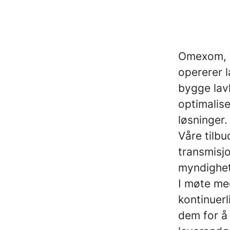
Omexom, V
opererer l
bygge lav
optimalis
løsninger.
Våre tilbu
transmisjo
myndighet
I møte me
kontinuer
dem for å