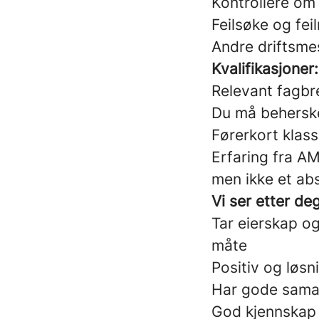
Kontrollere om
Feilsøke og fe
Andre driftsme
Kvalifikasjoner:
Relevant fagbre
Du må beherske
Førerkort klass
Erfaring fra AM
men ikke et abs
Vi ser etter de
Tar eierskap og
måte
Positiv og løsni
Har gode samar
God kjennskap t