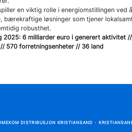
rer.
ller en viktig rolle i energiomstillingen ved å
e, bærekraftige løsninger som tjener lokalsa
emtidig robusthet.
2025: 6 milliarder euro i generert aktivitet /
// 570 forretningsenheter // 36 land
OMEXOM DISTRIBUSJON KRISTIANSAND
·
KRISTIANSAN