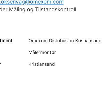
r.oksenvag@omexom.com
eder Måling og Tilstandskontroll
tment
Omexom Distribusjon Kristiansand
Målermontør
r
Kristiansand