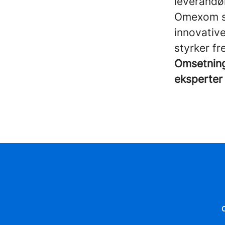
leverandø
Omexom spi
innovativ
styrker fr
Omsetning 
eksperter 