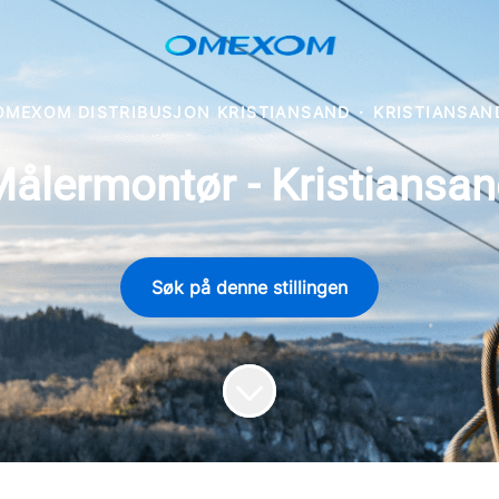
OMEXOM DISTRIBUSJON KRISTIANSAND
·
KRISTIANSAN
ålermontør - Kristiansa
Søk på denne stillingen