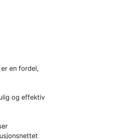
er en fordel,
ulig og effektiv
ser
busjonsnettet