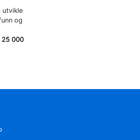
 utvikle
mfunn og
/ 25 000
D