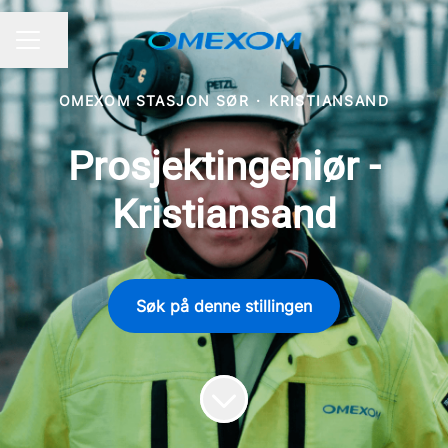
Del siden
KARRIEREMENY
OMEXOM STASJON SØR
·
KRISTIANSAND
Prosjektingeniør -
Kristiansand
Søk på denne stillingen