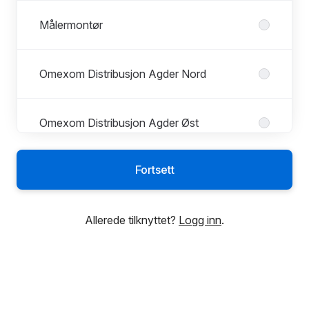
Målermontør
Omexom Distribusjon Agder Nord
Omexom Distribusjon Agder Øst
Fortsett
Omexom Distribusjon Kristiansand
Allerede tilknyttet?
Logg inn
.
Omexom Distribution Agder West
Omexom Linje og Distribusjon Sør